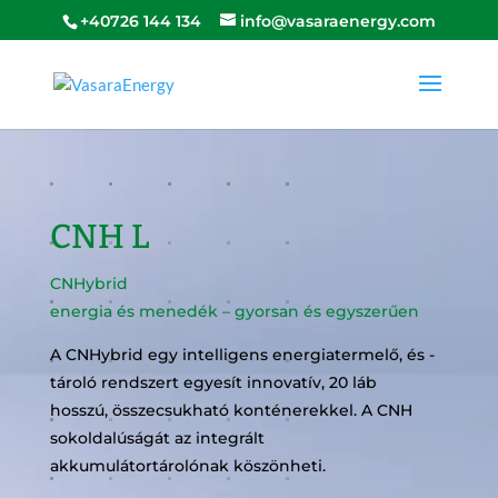
+40726 144 134
info@vasaraenergy.com
CNH L
CNHybrid
energia és menedék – gyorsan és egyszerűen
A CNHybrid egy intelligens energiatermelő, és -
tároló rendszert egyesít innovatív, 20 láb
hosszú, összecsukható konténerekkel. A CNH
sokoldalúságát az integrált
akkumulátortárolónak köszönheti.