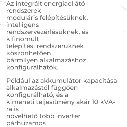
Az integrált energiaellátó
rendszerek
moduláris felépítésüknek,
intelligens
rendszervezérlésüknek, és
kifinomult
telepítési rendszerüknek
köszönhetően
bármilyen alkalmazáshoz
konfigurálhatók.
Például az akkumulátor kapacitása
alkalmazástól függően
konfigurálható, és a
kimeneti teljesítmény akár 10 kVA-
ra is
növelhető több inverter
párhuzamos