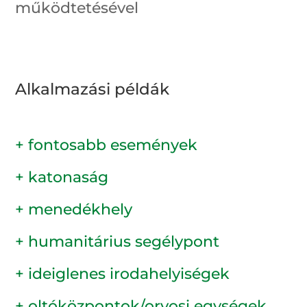
működtetésével
Alkalmazási példák
+ fontosabb események
+ katonaság
+ menedékhely
+ humanitárius segélypont
+ ideiglenes irodahelyiségek
+ oltóközpontok/orvosi egységek