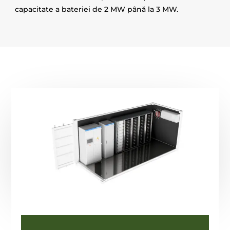
capacitate a bateriei de 2 MW p
â
n
ă
la 3 MW.